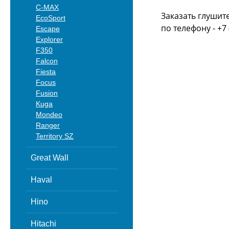
C-MAX
Заказать глушит
EcoSport
по телефону - +7 
Escape
Explorer
F350
Falcon
Fiesta
Focus
Fusion
Kuga
Mondeo
Ranger
Territory SZ
Great Wall
Haval
Hino
Hitachi