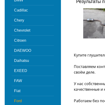
BMW
Результаты п
Cadillac
Chery
Chevrolet
Citroen
DAEWOO
Купите глушител
Daihatsu
Поставляем конт
EXEED
своём деле.
FAW
У нас собственн
качественные и 
Fiat
Работаем без по
Ford