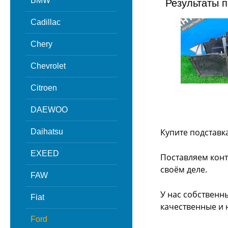
BMW
Результаты п
Cadillac
Chery
Chevrolet
Citroen
DAEWOO
Купите подставк
Daihatsu
EXEED
Поставляем конт
своём деле.
FAW
У нас собственн
Fiat
качественные и 
Ford