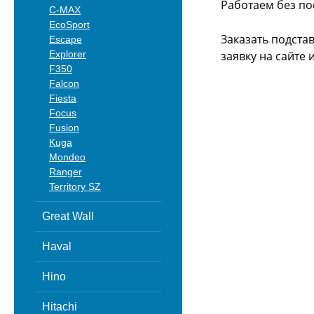
Работаем без по
C-MAX
EcoSport
Заказать подста
Escape
Explorer
заявку на сайте
F350
Falcon
Fiesta
Focus
Fusion
Kuga
Mondeo
Ranger
Territory SZ
Great Wall
Haval
Hino
Hitachi