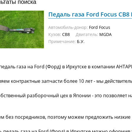
льтаты поиска
Педаль газа Ford Focus CB8 
Автомобиль-донор:
Ford Focus
Кузов:
CB8
Двигатель:
MGDA
Примечание:
Б.У.
педаль газа на Ford (Форд) в Иркутске в компании АНТАР
яем контрактные запчасти более 10 лет - мы действител
обственный разборочный цех в Японии - это позволяет 
ем без посредников, поэтому можем предложить низкие
ь педаль газа на Ford (Форд) в Иркутске можно оформив 