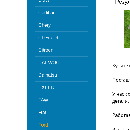
BMW
Резу
Cadillac
Chery
Chevrolet
Citroen
DAEWOO
Купите 
Daihatsu
Поставл
EXEED
У нас с
FAW
детали.
Fiat
Работа
Ford
Заказат