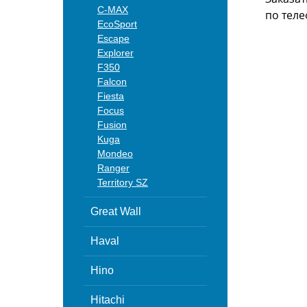
C-MAX
по теле
EcoSport
Escape
Explorer
F350
Falcon
Fiesta
Focus
Fusion
Kuga
Mondeo
Ranger
Territory SZ
Great Wall
Haval
Hino
Hitachi