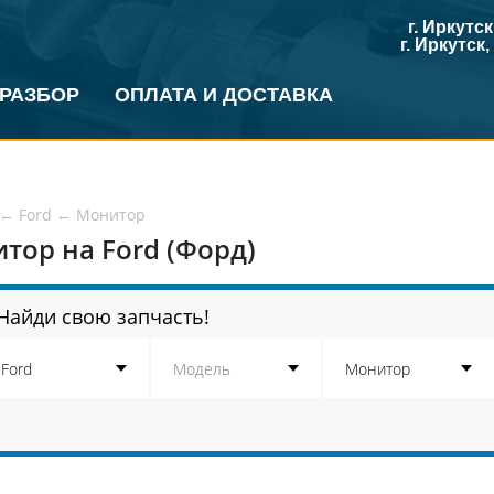
г. Иркутс
г. Иркутск
 РАЗБОР
ОПЛАТА И ДОСТАВКА
←
Ford
←
Монитор
тор на Ford (Форд)
Найди свою запчасть!