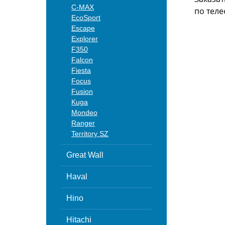
C-MAX
по теле
EcoSport
Escape
Explorer
F350
Falcon
Fiesta
Focus
Fusion
Kuga
Mondeo
Ranger
Territory SZ
Great Wall
Haval
Hino
Hitachi