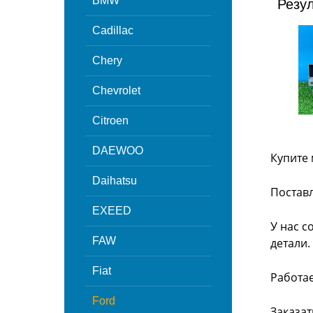
BMW
Резу
Cadillac
Chery
Chevrolet
Citroen
DAEWOO
Купите 
Daihatsu
Поставл
EXEED
У нас с
FAW
детали.
Fiat
Работа
Ford
Заказат