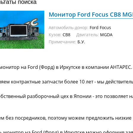
льтаты поиска
Монитор Ford Focus CB8 MGD
Автомобиль-донор:
Ford Focus
Кузов:
CB8
Двигатель:
MGDA
Примечание:
Б.У.
монитор на Ford (Форд) в Иркутске в компании АНТАРЕС.
яем контрактные запчасти более 10 лет - мы действител
обственный разборочный цех в Японии - это позволяет 
ем без посредников, поэтому можем предложить низкие
ь монитор на Ford (Форд) в Иркутске можно оформив зая