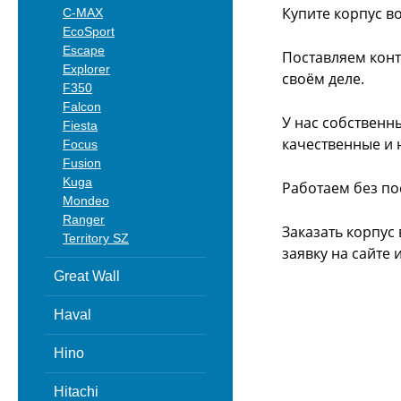
Купите корпус в
C-MAX
EcoSport
Escape
Поставляем конт
Explorer
своём деле.
F350
Falcon
У нас собственн
Fiesta
качественные и 
Focus
Fusion
Kuga
Работаем без по
Mondeo
Ranger
Заказать корпус
Territory SZ
заявку на сайте
Great Wall
Haval
Hino
Hitachi