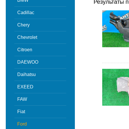
BMW
Результаты п
Cadillac
Chery
Chevrolet
Citroen
DAEWOO
Daihatsu
EXEED
FAW
Fiat
Ford