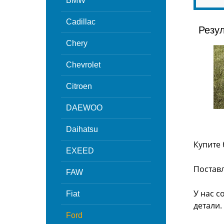
BMW
Cadillac
Резу
Chery
Chevrolet
Citroen
DAEWOO
Daihatsu
Купите 
EXEED
Поставл
FAW
У нас с
Fiat
детали.
Ford