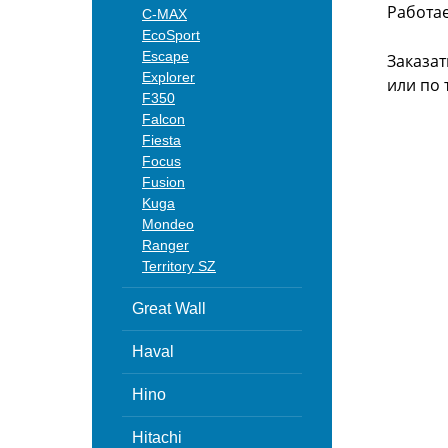
Работа
C-MAX
EcoSport
Escape
Заказат
Explorer
или
по 
F350
Falcon
Fiesta
Focus
Fusion
Kuga
Mondeo
Ranger
Territory SZ
Great Wall
Haval
Hino
Hitachi