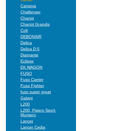
Carisma
Challenger
Chariot
Chariot Grandis
Colt
DEBONAIR
Delica
Delica D:5
Diamante
Eclipse
EK WAGON
FUSO
Fuso Canter
Fuso Fighter
fuso super great
Galant
L200
L200, Pajero Sport,
Montero
Lancer
Lancer Cedia