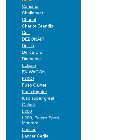
Carisma
Challenger
Chariot
Chariot Grandis
Colt
DEBONAIR
Delica
Delica D:5
Diamante
Eclipse
EK WAGON
FUSO
Fuso Canter
Fuso Fighter
fuso super great
Galant
L200
L200, Pajero Sport,
Montero
Lancer
Lancer Cedia