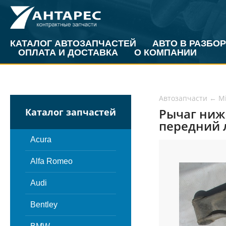
КАТАЛОГ АВТОЗАПЧАСТЕЙ
АВТО В РАЗБОР
ОПЛАТА И ДОСТАВКА
О КОМПАНИИ
Автозапчасти
←
Mi
Рычаг нижн
Каталог запчастей
передний л
Acura
Alfa Romeo
Audi
Bentley