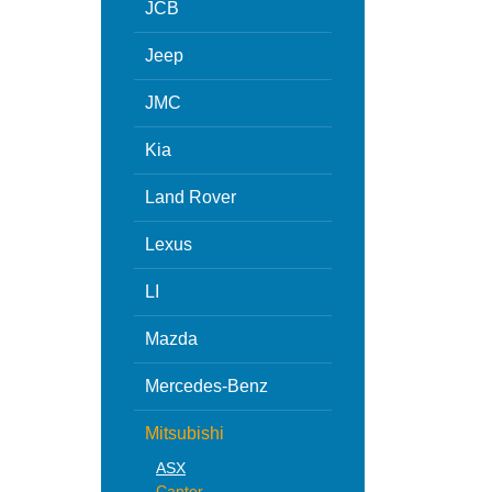
JCB
Jeep
JMC
Kia
Land Rover
Lexus
LI
Mazda
Mercedes-Benz
Mitsubishi
ASX
Canter