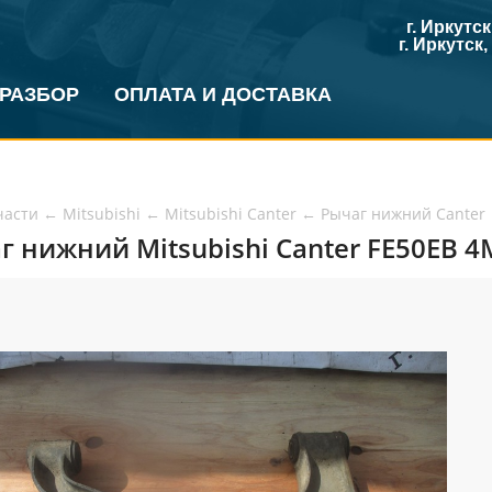
г. Иркутс
г. Иркутск
 РАЗБОР
ОПЛАТА И ДОСТАВКА
части
←
Mitsubishi
←
Mitsubishi Canter
←
Рычаг нижний Canter
г нижний Mitsubishi Canter FE50EB 4