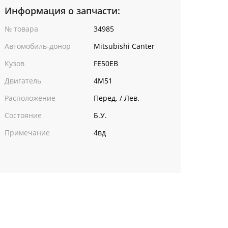
Информация о запчасти:
№ товара
34985
Автомобиль-донор
Mitsubishi Canter
Кузов
FE50EB
Двигатель
4M51
Расположение
Перед. / Лев.
Состояние
Б.У.
Примечание
4вд