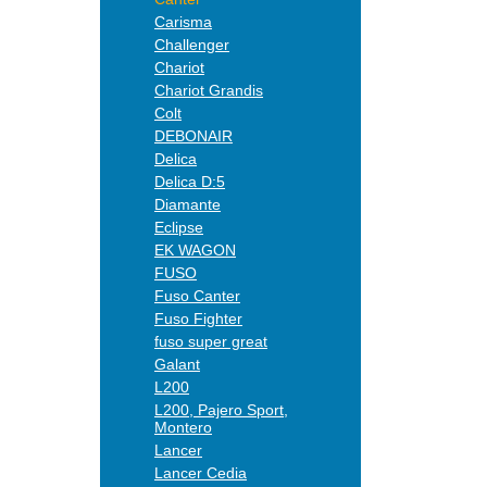
Carisma
Challenger
Chariot
Chariot Grandis
Colt
DEBONAIR
Delica
Delica D:5
Diamante
Eclipse
EK WAGON
FUSO
Fuso Canter
Fuso Fighter
fuso super great
Galant
L200
L200, Pajero Sport,
Montero
Lancer
Lancer Cedia