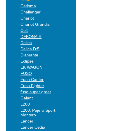
Carisma
Challenger
Chariot
Chariot Grandis
Colt
DEBONAIR
Delica
Delica D:5
Diamante
Eclipse
EK WAGON
FUSO
Fuso Canter
Fuso Fighter
fuso super great
Galant
L200
L200, Pajero Sport,
Montero
Lancer
Lancer Cedia