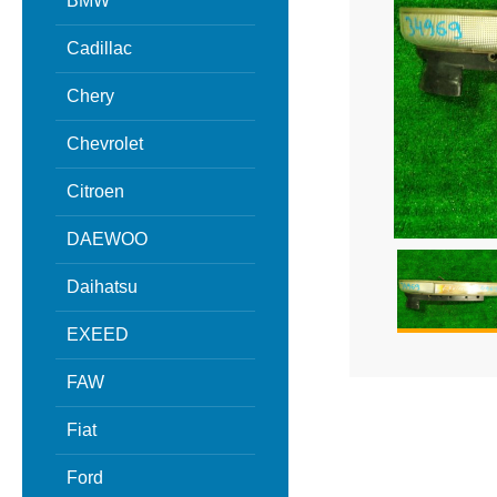
BMW
Cadillac
Chery
Chevrolet
Citroen
DAEWOO
Daihatsu
EXEED
FAW
Fiat
Ford