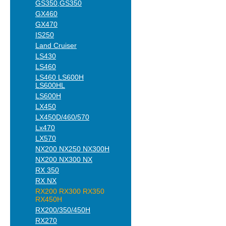
GS350,GS350
GX460
GX470
IS250
Land Cruiser
LS430
LS460
LS460 LS600H
LS600HL
LS600H
LX450
LX450D/460/570
Lx470
LX570
NX200 NX250 NX300H
NX200 NX300 NX
RX 350
RX NX
RX200 RX300 RX350
RX450H
RX200/350/450H
RX270