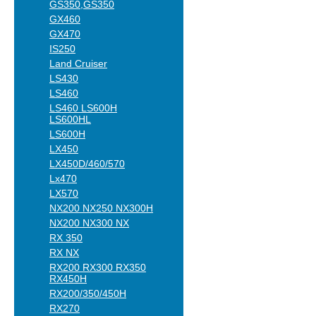
GS350,GS350
GX460
GX470
IS250
Land Cruiser
LS430
LS460
LS460 LS600H
LS600HL
LS600H
LX450
LX450D/460/570
Lx470
LX570
NX200 NX250 NX300H
NX200 NX300 NX
RX 350
RX NX
RX200 RX300 RX350
RX450H
RX200/350/450H
RX270