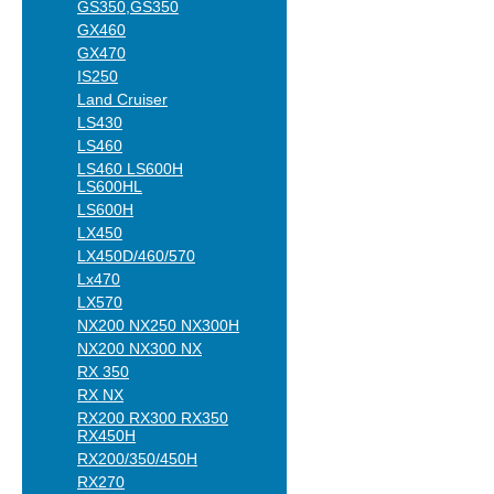
GS350,GS350
GX460
GX470
IS250
Land Cruiser
LS430
LS460
LS460 LS600H
LS600HL
LS600H
LX450
LX450D/460/570
Lx470
LX570
NX200 NX250 NX300H
NX200 NX300 NX
RX 350
RX NX
RX200 RX300 RX350
RX450H
RX200/350/450H
RX270