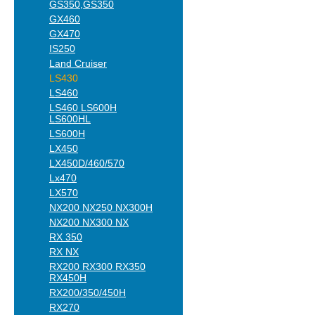
GS350,GS350
GX460
GX470
IS250
Land Cruiser
LS430
LS460
LS460 LS600H
LS600HL
LS600H
LX450
LX450D/460/570
Lx470
LX570
NX200 NX250 NX300H
NX200 NX300 NX
RX 350
RX NX
RX200 RX300 RX350
RX450H
RX200/350/450H
RX270