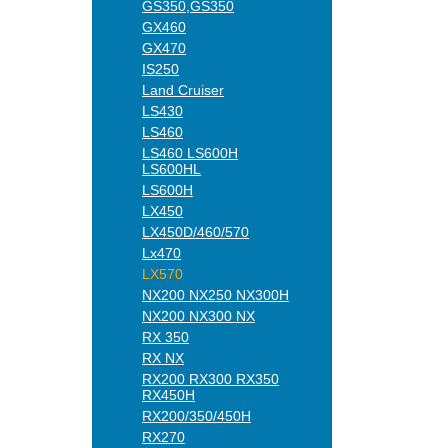
GS350,GS350
GX460
GX470
IS250
Land Cruiser
LS430
LS460
LS460 LS600H
LS600HL
LS600H
LX450
LX450D/460/570
Lx470
LX570
NX200 NX250 NX300H
NX200 NX300 NX
RX 350
RX NX
RX200 RX300 RX350
RX450H
RX200/350/450H
RX270