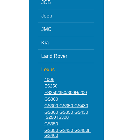
JCB
Jeep
JMC
Kia
Land Rover
Lexus
400h
ES250
ES250/350/300H/200
GS300
GS300 GS350 GS430
GS300 GS350 GS430
IS250 IS300
GS350
GS350 GS430 GS450h
GS460