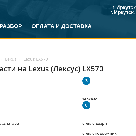
г. Иркутс
г. Иркутск
 РАЗБОР
ОПЛАТА И ДОСТАВКА
←
Lexus
←
Lexus LX570
асти на Lexus (Лексус) LX570
З
зеркало
С
радиатора
стекло двери
стеклоподъемник