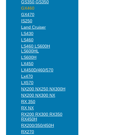
GS350,GS350
GX460
GX470
IS250
Land Cruiser
LS430
LS460
LS460 LS600H
LS600HL
LS600H
LX450
LX450D/460/570
Lx470
LX570
NX200 NX250 NX300H
NX200 NX300 NX
RX 350
RX NX
RX200 RX300 RX350
RX450H
RX200/350/450H
RX270