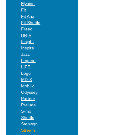
Elysion
Fit
Fit Aria
Fit Shuttle
Freed
HR-V
Insight
Inspire
Jazz
Legend
LIFE
Logo
MD-X
Mobilio
Odyssey
Partner
Prelude
S-mx
Shuttle
Stepwgn
Stream