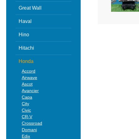
Great Wall
Haval
Hino
Hitachi
Honda
Accord
Airwave
Ascot
Avancier
Capa
City
Civic
CR-V
Crossroad
Domani
Edix