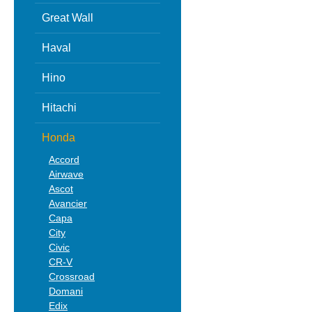
Great Wall
Haval
Hino
Hitachi
Honda
Accord
Airwave
Ascot
Avancier
Capa
City
Civic
CR-V
Crossroad
Domani
Edix