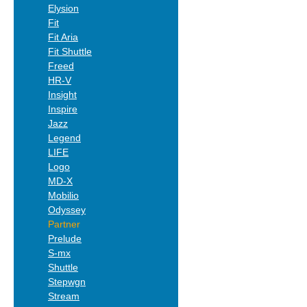
Elysion
Fit
Fit Aria
Fit Shuttle
Freed
HR-V
Insight
Inspire
Jazz
Legend
LIFE
Logo
MD-X
Mobilio
Odyssey
Partner
Prelude
S-mx
Shuttle
Stepwgn
Stream