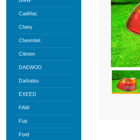
BMW
Cadillac
Chery
Chevrolet
Citroen
DAEWOO
Daihatsu
EXEED
FAW
Fiat
Ford