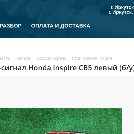
г. Иркутс
г. Иркутск
 РАЗБОР
ОПЛАТА И ДОСТАВКА
части
←
Honda
←
Honda Inspire
←
Стоп-сигнал Inspire
-сигнал Honda Inspire CB5 левый (б/у