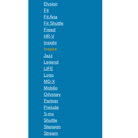
Elysion
Fit
Fit Aria
Fit Shuttle
Freed
HR-V
Insight
Inspire
Jazz
Legend
LIFE
Logo
MD-X
Mobilio
Odyssey
Partner
Prelude
S-mx
Shuttle
Stepwgn
Stream