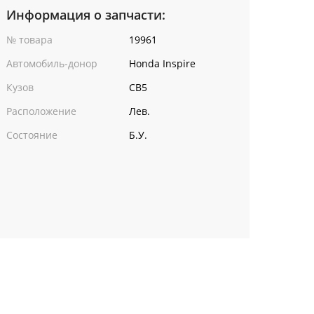
Информация о запчасти:
№ товара
19961
Автомобиль-донор
Honda Inspire
Кузов
CB5
Расположение
Лев.
Состояние
Б.У.