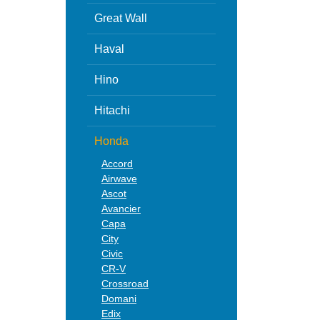
Great Wall
Haval
Hino
Hitachi
Honda
Accord
Airwave
Ascot
Avancier
Capa
City
Civic
CR-V
Crossroad
Domani
Edix