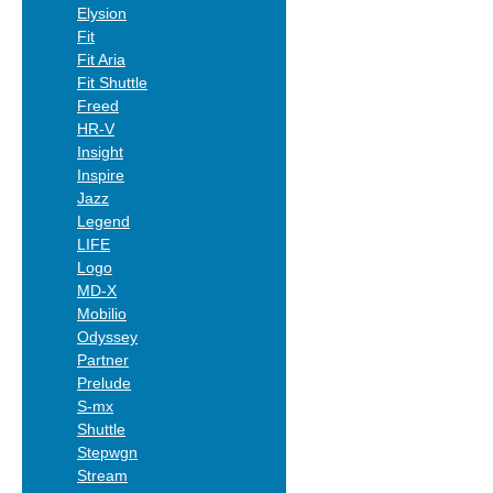
Elysion
Fit
Fit Aria
Fit Shuttle
Freed
HR-V
Insight
Inspire
Jazz
Legend
LIFE
Logo
MD-X
Mobilio
Odyssey
Partner
Prelude
S-mx
Shuttle
Stepwgn
Stream