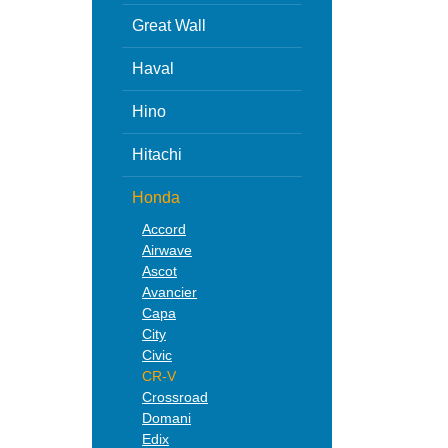
Great Wall
Haval
Hino
Hitachi
Honda
Accord
Airwave
Ascot
Avancier
Capa
City
Civic
CR-V
Crossroad
Domani
Edix