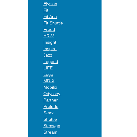
Elysion
Fit
Fit Aria
Fit Shuttle
Freed
HR-V
Insight
Inspire
Jazz
Legend
LIFE
Logo
MD-X
Mobilio
Odyssey
Partner
Prelude
S-mx
Shuttle
Stepwgn
Stream