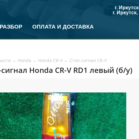
г. Иркутс
г. Иркутск
 РАЗБОР
ОПЛАТА И ДОСТАВКА
части
←
Honda
←
Honda CR-V
←
Стоп-сигнал CR-V
-сигнал Honda CR-V RD1 левый (б/у)