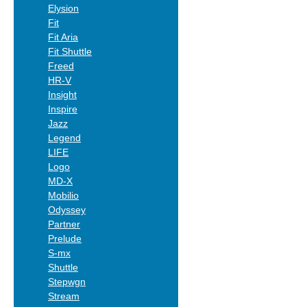
Elysion
Fit
Fit Aria
Fit Shuttle
Freed
HR-V
Insight
Inspire
Jazz
Legend
LIFE
Logo
MD-X
Mobilio
Odyssey
Partner
Prelude
S-mx
Shuttle
Stepwgn
Stream