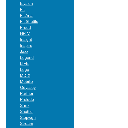
Elysion
Fit
Fit Aria
Fit Shuttle
Freed
HR-V
Insight
Inspire
Jazz
Legend
LIFE
Logo
MD-X
Mobilio
Odyssey
Partner
Prelude
S-mx
Shuttle
Stepwgn
Stream