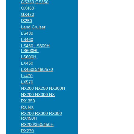
GS350,GS350
GX460
GX470
IS250
Land Cruiser
LS430
LS460
LS460 LS600H
LS600HL
LS600H
LX450
LX450D/460/570
Lx470
LX570
NX200 NX250 NX300H
NX200 NX300 NX
RX 350
RX NX
RX200 RX300 RX350
RX450H
RX200/350/450H
RX270