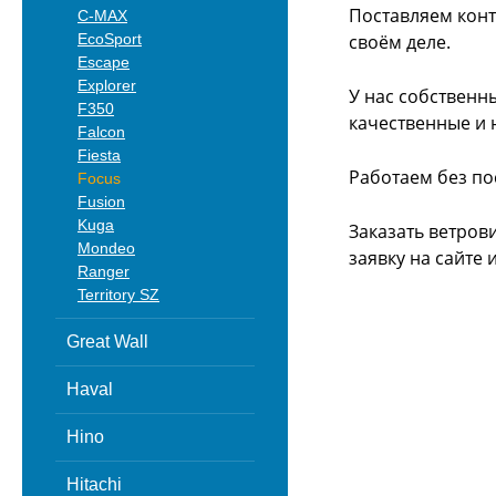
Поставляем конт
C-MAX
EcoSport
своём деле.
Escape
Explorer
У нас собственн
F350
качественные и 
Falcon
Fiesta
Работаем без по
Focus
Fusion
Kuga
Заказать ветров
Mondeo
заявку на сайте
Ranger
Territory SZ
Great Wall
Haval
Hino
Hitachi