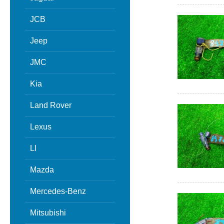
JCB
Jeep
JMC
Kia
Land Rover
Lexus
LI
Mazda
Mercedes-Benz
Mitsubishi