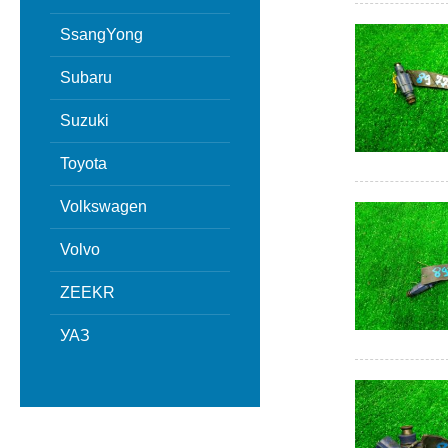
SsangYong
Subaru
Suzuki
Toyota
Volkswagen
Volvo
ZEEKR
УАЗ