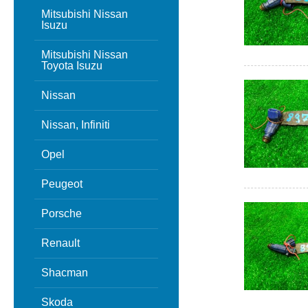
Mitsubishi Nissan
Isuzu
Mitsubishi Nissan
Toyota Isuzu
Nissan
Nissan, Infiniti
Opel
Peugeot
Porsche
Renault
Shacman
Skoda