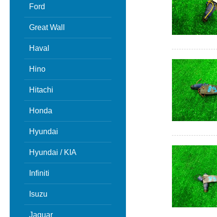
Ford
Great Wall
Haval
Hino
Hitachi
Honda
Hyundai
Hyundai / KIA
Infiniti
Isuzu
Jaguar