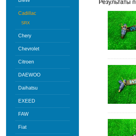
BMW
Результаты п
Cadillac
SRX
Chery
Chevrolet
Citroen
DAEWOO
Daihatsu
EXEED
FAW
Fiat