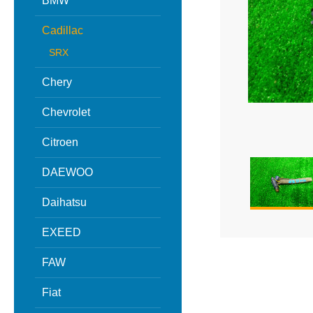
BMW
Cadillac
SRX
Chery
Chevrolet
Citroen
DAEWOO
Daihatsu
EXEED
FAW
Fiat