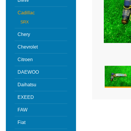
BMW
Cadillac
SRX
Chery
Chevrolet
Citroen
DAEWOO
Daihatsu
EXEED
FAW
Fiat