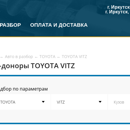
г. Иркутс
г. Иркутск
 РАЗБОР
ОПЛАТА И ДОСТАВКА
←
Авто в разбор
←
TOYOTA
←
TOYOTA VITZ
-доноры TOYOTA VITZ
дбор по параметрам