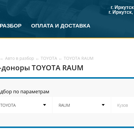
г. Иркутс
г. Иркутск
 РАЗБОР
ОПЛАТА И ДОСТАВКА
←
Авто в разбор
←
TOYOTA
←
TOYOTA RAUM
-доноры TOYOTA RAUM
дбор по параметрам