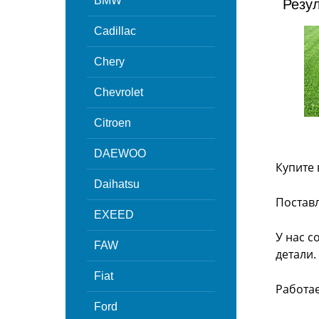
BMW
Резу
Cadillac
Chery
Chevrolet
Citroen
DAEWOO
Купите 
Daihatsu
Поставл
EXEED
У нас с
FAW
детали.
Fiat
Работа
Ford