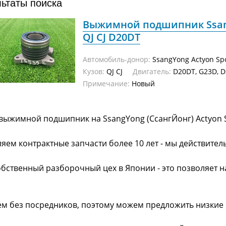
льтаты поиска
Выжимной подшипник Ssang
QJ CJ D20DT
Автомобиль-донор:
SsangYong Actyon Sp
Кузов:
QJ CJ
Двигатель:
D20DT, G23D, 
Примечание:
Новый
выжимной подшипник на SsangYong (СсангЙонг) Actyon S
яем контрактные запчасти более 10 лет - мы действител
обственный разборочный цех в Японии - это позволяет 
ем без посредников, поэтому можем предложить низкие