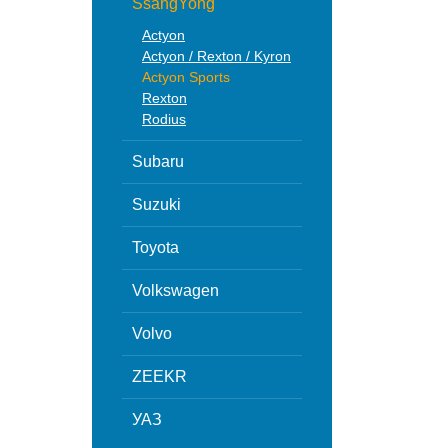
SsangYong
Actyon
Actyon / Rexton / Kyron
Actyon Sports
Rexton
Rodius
Subaru
Suzuki
Toyota
Volkswagen
Volvo
ZEEKR
УАЗ