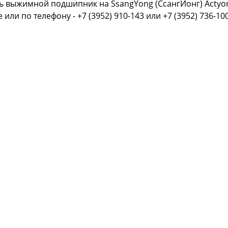
ь выжимной подшипник на SsangYong (СсангЙонг) Actyon
е или
по телефону - +7 (3952) 910-143 или +7 (3952) 736-100