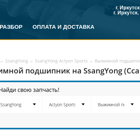
г. Иркутс
г. Иркутск
 РАЗБОР
ОПЛАТА И ДОСТАВКА
←
SsangYong
←
SsangYong Actyon Sports
←
Выжимной подшипник
мной подшипник на SsangYong (Ссан
Найди свою запчасть!