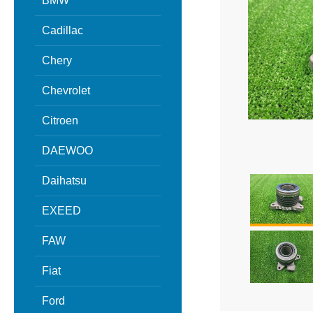
BMW
Cadillac
Chery
Chevrolet
Citroen
DAEWOO
Daihatsu
EXEED
FAW
Fiat
Ford