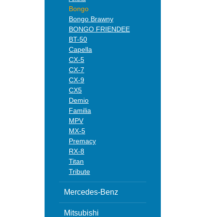
Bongo
Bongo Brawny
BONGO FRIENDEE
BT-50
Capella
CX-5
CX-7
CX-9
CX5
Demio
Familia
MPV
MX-5
Premacy
RX-8
Titan
Tribute
Mercedes-Benz
Mitsubishi