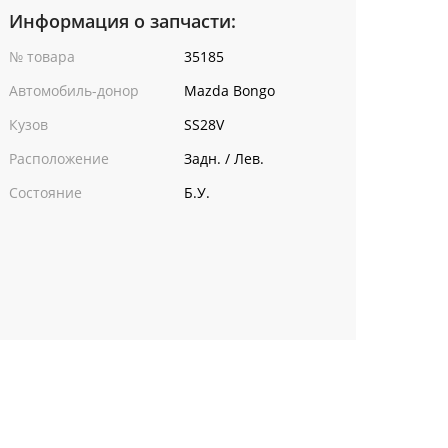
Информация о запчасти:
№ товара
35185
Автомобиль-донор
Mazda Bongo
Кузов
SS28V
Расположение
Задн. / Лев.
Состояние
Б.У.