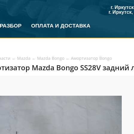
г. Иркутс
г. Иркутск
 РАЗБОР
ОПЛАТА И ДОСТАВКА
части
←
Mazda
←
Mazda Bongo
←
Амортизатор Bongo
тизатор Mazda Bongo SS28V задний л