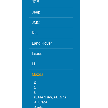
JCB
Jeep
JMC
Kia
Land Rover
Lexus
LI
Mazda
3
5
6
6, MAZDA6, ATENZA
ATENZA
Axela