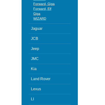
Forward, Giga
Forward, Elf
Giga
WIZARD
Jaguar
JCB
Jeep
JMC
Kia
Land Rover
Lexus
LI