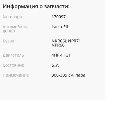
Информация о запчасти:
№ товара
170097
Автомобиль-
Isuzu Elf
донор
Кузов
NKR66L NPR71
NPR66
Двигатель
4HF 4HG1
Состояние
Б.У.
Примечание
300-305 см, пара