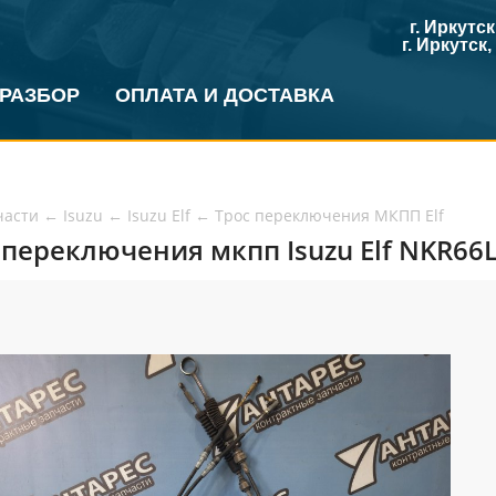
г. Иркутс
г. Иркутск
 РАЗБОР
ОПЛАТА И ДОСТАВКА
части
←
Isuzu
←
Isuzu Elf
←
Трос переключения МКПП Elf
 переключения мкпп Isuzu Elf NKR66L