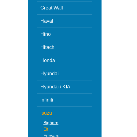
Great Wall
Haval
Hino
Hitachi
Honda
Hyundai
Hyundai / KIA
Infiniti
Isuzu
Bighorn
Elf
Forward