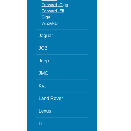
Forward, Giga
Forward, Elf
Giga
WIZARD
Jaguar
JCB
Jeep
JMC
Kia
Land Rover
Lexus
LI