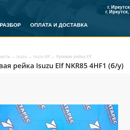
г. Иркутс
г. Иркутск
 РАЗБОР
ОПЛАТА И ДОСТАВКА
части
←
Isuzu
←
Isuzu Elf
←
Рулевая рейка Elf
ая рейка Isuzu Elf NKR85 4HF1 (б/у)