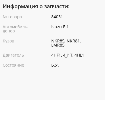
Информация о запчасти:
№ товара
84031
Автомобиль-
Isuzu Elf
донор
Кузов
NKR85, NKR81,
LMR85
Двигатель
4HF1, 4JJ1T, 4HL1
Состояние
Б.У.