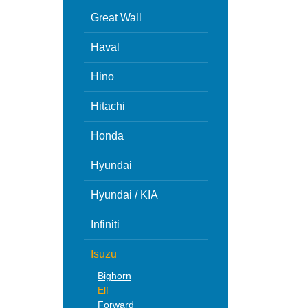
Great Wall
Haval
Hino
Hitachi
Honda
Hyundai
Hyundai / KIA
Infiniti
Isuzu
Bighorn
Elf
Forward