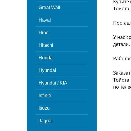
Купите 
Great Wall
Тойота 
Haval
Поставл
Hino
У нас с
детали.
Hitachi
Honda
Работа
Hyundai
Заказат
Тойота 
Hyundai / KIA
по теле
Infiniti
Isuzu
Jaguar