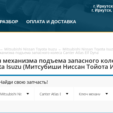
г. Иркутс
г. Иркутск
 РАЗБОР
ОПЛАТА И ДОСТАВКА
←
Mitsubishi Nissan Toyota Isuzu
←
Mitsubishi Nissan Toyota Isuz
анизма подъема запасного колеса Canter Atlas Elf Dyna
 механизма подъема запасного колес
ta Isuzu (Митсубиши Ниссан Тойота Ис
Найди свою запчасть!