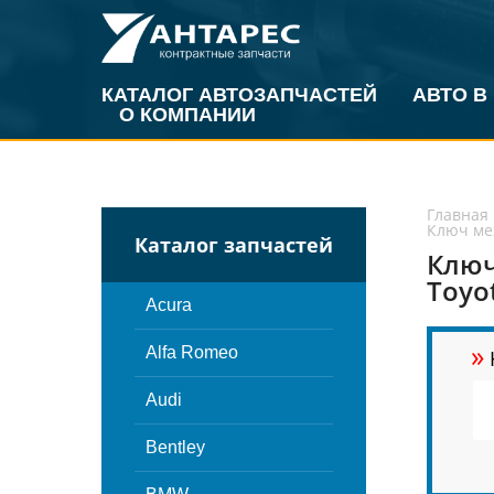
КАТАЛОГ АВТОЗАПЧАСТЕЙ
АВТО В
О КОМПАНИИ
Главная
Ключ мех
Каталог запчастей
Ключ
Toyo
Acura
»
Alfa Romeo
Audi
Bentley