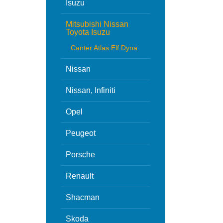
Isuzu
Mitsubishi Nissan
Toyota Isuzu
Canter Atlas Elf Dyna
Nissan
Nissan, Infiniti
Opel
Peugeot
Porsche
Renault
Shacman
Skoda