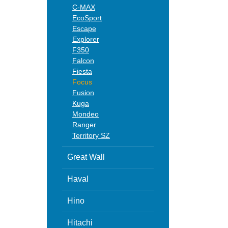
C-MAX
EcoSport
Escape
Explorer
F350
Falcon
Fiesta
Focus
Fusion
Kuga
Mondeo
Ranger
Territory SZ
Great Wall
Haval
Hino
Hitachi