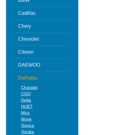
BMW
Cadillac
Chery
Chevrolet
Citroen
DAEWOO
Daihatsu
Charade
COO
Delta
HIJET
Mira
Move
Sonica
Sonika