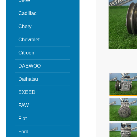
BMW
Cadillac
Chery
Chevrolet
Citroen
DAEWOO
Daihatsu
EXEED
FAW
Fiat
Ford