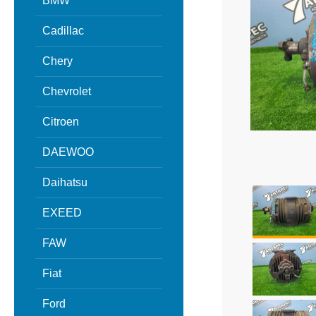
BMW
Cadillac
Chery
Chevrolet
Citroen
DAEWOO
Daihatsu
EXEED
FAW
Fiat
Ford