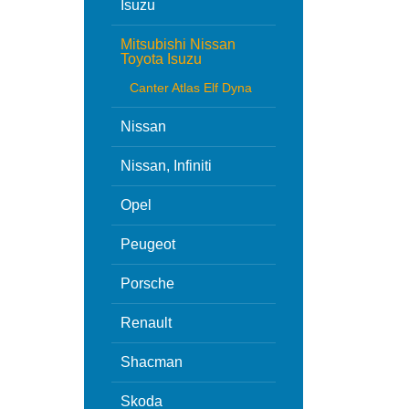
Isuzu
Mitsubishi Nissan
Toyota Isuzu
Canter Atlas Elf Dyna
Nissan
Nissan, Infiniti
Opel
Peugeot
Porsche
Renault
Shacman
Skoda