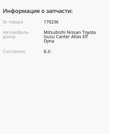
Информация о запчасти:
№ товара
170236
Автомобиль-
Mitsubishi Nissan Toyota
донор
Isuzu Canter Atlas Elf
Dyna
Состояние
Б.У.