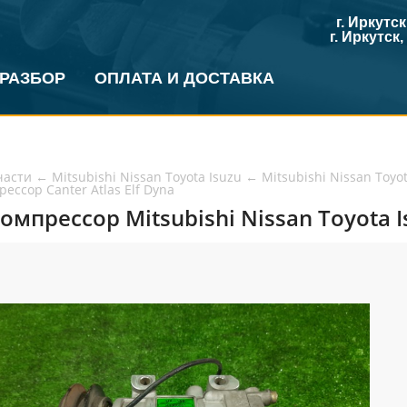
г. Иркутс
г. Иркутск
 РАЗБОР
ОПЛАТА И ДОСТАВКА
части
←
Mitsubishi Nissan Toyota Isuzu
←
Mitsubishi Nissan Toyot
ессор Canter Atlas Elf Dyna
мпрессор Mitsubishi Nissan Toyota Isu