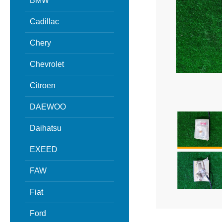
BMW
Cadillac
Chery
Chevrolet
Citroen
DAEWOO
Daihatsu
EXEED
FAW
Fiat
Ford