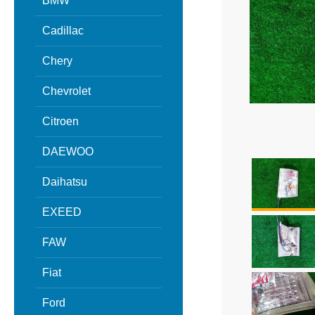
BMW
Cadillac
Chery
Chevrolet
Citroen
DAEWOO
Daihatsu
EXEED
FAW
Fiat
Ford