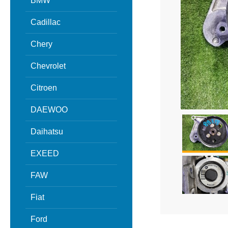
BMW
Cadillac
Chery
Chevrolet
Citroen
DAEWOO
Daihatsu
EXEED
FAW
Fiat
Ford