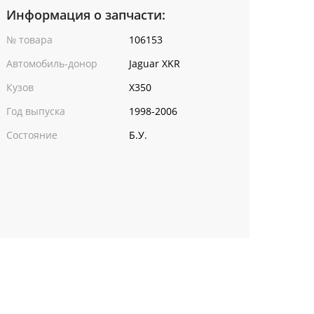
Информация о запчасти:
№ товара
106153
Автомобиль-донор
Jaguar XKR
Кузов
X350
Год выпуска
1998-2006
Состояние
Б.У.