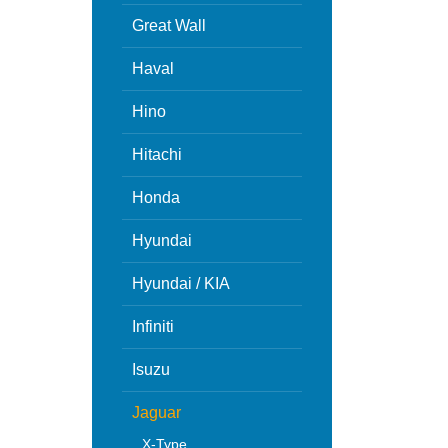
Great Wall
Haval
Hino
Hitachi
Honda
Hyundai
Hyundai / KIA
Infiniti
Isuzu
Jaguar
X-Type