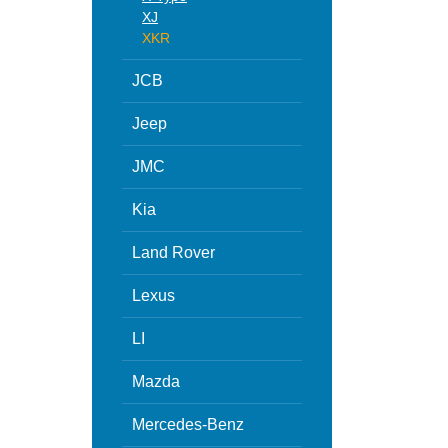
XJ
XKR
JCB
Jeep
JMC
Kia
Land Rover
Lexus
LI
Mazda
Mercedes-Benz