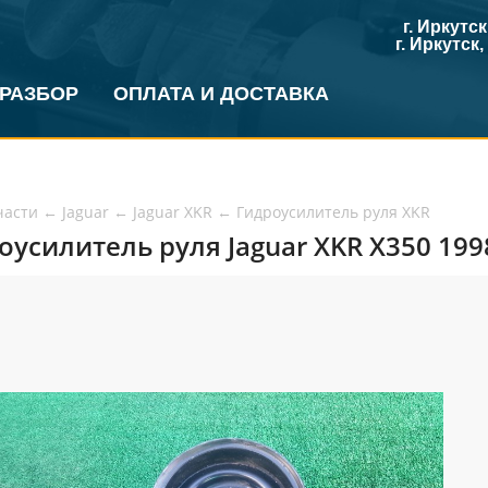
г. Иркутс
г. Иркутск
 РАЗБОР
ОПЛАТА И ДОСТАВКА
части
←
Jaguar
←
Jaguar XKR
←
Гидроусилитель руля XKR
оусилитель руля Jaguar XKR X350 1998