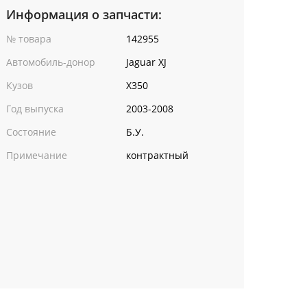
Информация о запчасти:
№ товара
142955
Автомобиль-донор
Jaguar XJ
Кузов
X350
Год выпуска
2003-2008
Состояние
Б.У.
Примечание
контрактный