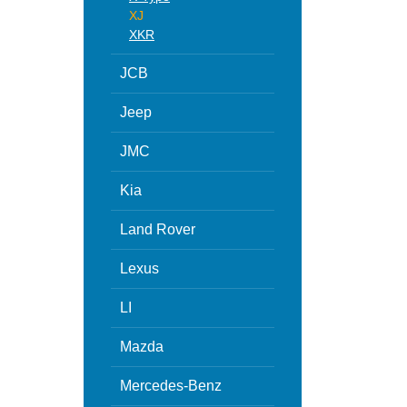
XJ
XKR
JCB
Jeep
JMC
Kia
Land Rover
Lexus
LI
Mazda
Mercedes-Benz