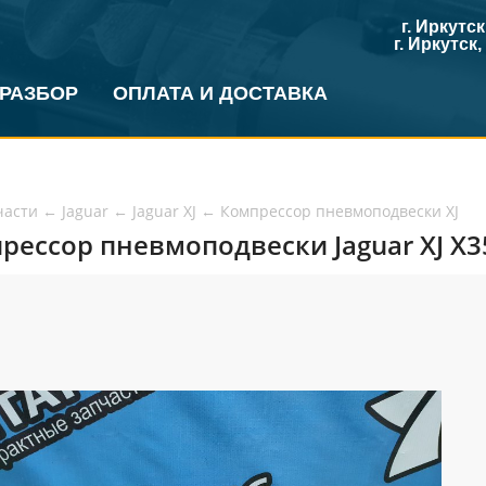
г. Иркутс
г. Иркутск
 РАЗБОР
ОПЛАТА И ДОСТАВКА
части
←
Jaguar
←
Jaguar XJ
←
Компрессор пневмоподвески XJ
рессор пневмоподвески Jaguar XJ X35