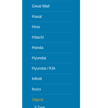
Great Wall
Haval
Hino
Hitachi
Honda
Hyundai
Hyundai / KIA
Infiniti
Isuzu
Jaguar
X-Type