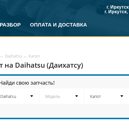
г. Иркутс
г. Иркутск
 РАЗБОР
ОПЛАТА И ДОСТАВКА
←
Daihatsu
←
Капот
т на Daihatsu (Даихатсу)
Найди свою запчасть!