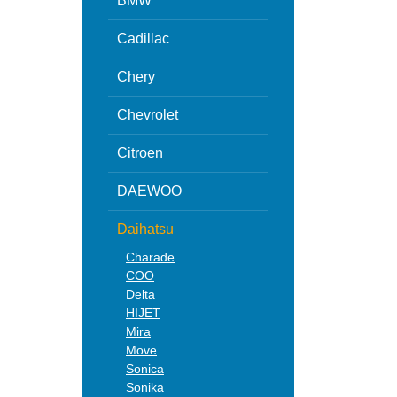
BMW
Cadillac
Chery
Chevrolet
Citroen
DAEWOO
Daihatsu
Charade
COO
Delta
HIJET
Mira
Move
Sonica
Sonika