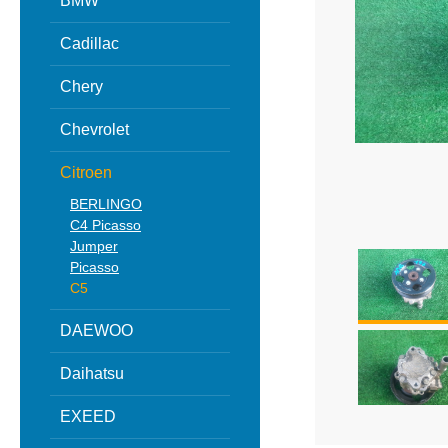
BMW
Cadillac
Chery
Chevrolet
Citroen
BERLINGO
C4 Picasso
Jumper
Picasso
С5
DAEWOO
Daihatsu
EXEED