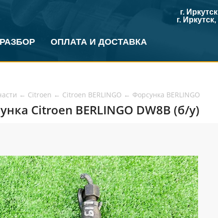
г. Иркутс
г. Иркутск
 РАЗБОР
ОПЛАТА И ДОСТАВКА
части
←
Citroen
←
Citroen BERLINGO
←
Форсунка BERLINGO
унка Citroen BERLINGO DW8B (б/у)