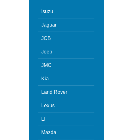
Isuzu
Jaguar
JCB
Jeep
JMC
Kia
Land Rover
Lexus
LI
Mazda