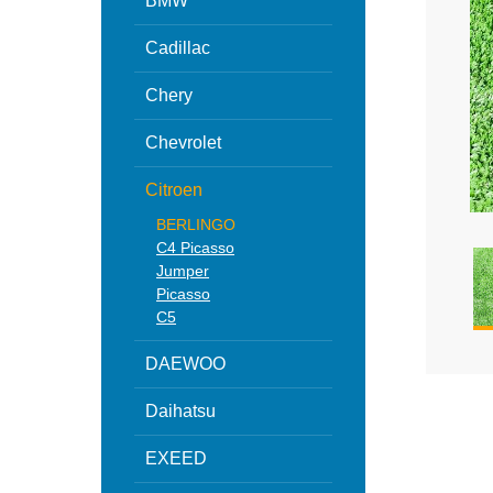
BMW
Cadillac
Chery
Chevrolet
Citroen
BERLINGO
C4 Picasso
Jumper
Picasso
С5
DAEWOO
Daihatsu
EXEED