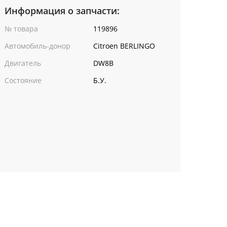
Информация о запчасти:
№ товара
119896
Автомобиль-донор
Citroen BERLINGO
Двигатель
DW8B
Состояние
Б.У.