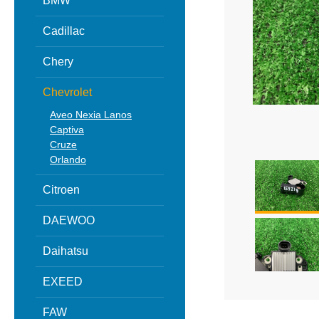
BMW
Cadillac
Chery
Chevrolet
Aveo Nexia Lanos
Captiva
Cruze
Orlando
Citroen
DAEWOO
Daihatsu
EXEED
FAW